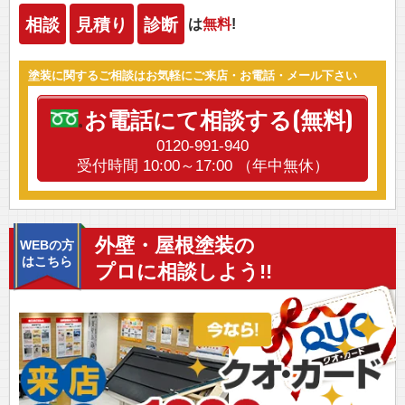
相談
見積り
診断
は
無料
!
塗装に関するご相談はお気軽にご来店・お電話・メール下さい
お電話にて相談する(無料)
0120-991-940
受付時間 10:00～17:00 （年中無休）
外壁・屋根塗装の
WEBの方
はこちら
プロに相談しよう!!