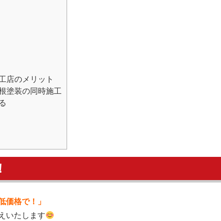
工店のメリット
根塗装の同時施工
る
！
低価格で！」
えいたします