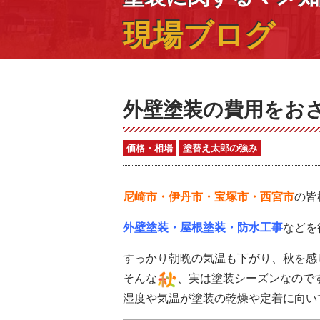
現場ブログ
外壁塗装の費用をお
価格・相場
塗替え太郎の強み
尼崎市・
伊丹市・宝塚市・西宮市
の皆
外壁塗装・屋根塗装・防水工事
などを
すっかり朝晩の気温も下がり、秋を感
そんな
、実は塗装シーズンなので
湿度や気温が塗装の乾燥や定着に向い