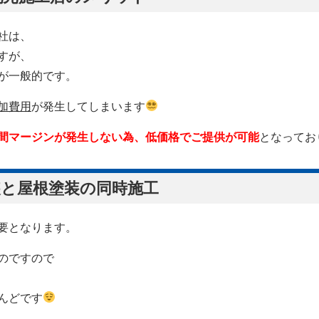
社は、
すが、
が一般的です。
加費用
が発生してしまいます
間マージンが発生しない為、
低価格でご提供が可能
となってお
装と屋根塗装の同時施工
要となります。
のですので
んどです