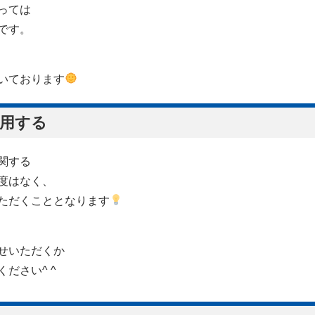
っては
です。
いております
利用する
関する
度はなく、
ただくこととなります
せいただくか
ださい^ ^