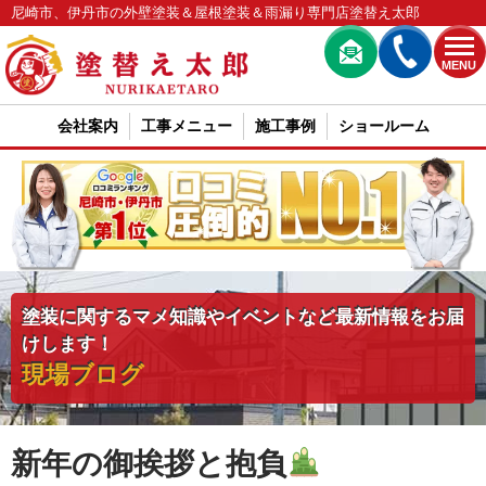
尼崎市、伊丹市の外壁塗装＆屋根塗装＆雨漏り専門店塗替え太郎
MENU
会社案内
工事メニュー
施工事例
ショールーム
塗装に関するマメ知識やイベントなど最新情報をお届
けします！
現場ブログ
新年の御挨拶と抱負