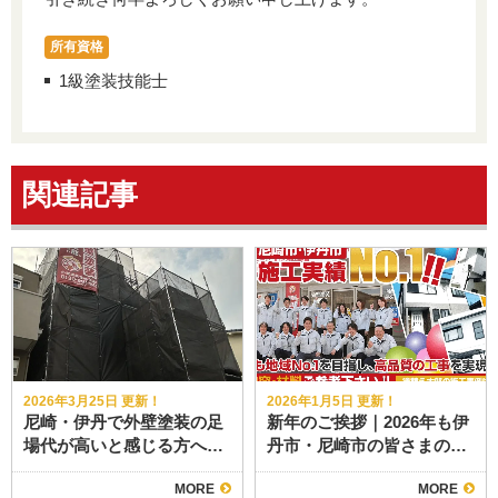
所有資格
1級塗装技能士
関連記事
2026年3月25日 更新！
2026年1月5日 更新！
尼崎・伊丹で外壁塗装の足
新年のご挨拶｜2026年も伊
場代が高いと感じる方へ｜
丹市・尼崎市の皆さまの大
足場が必要な3つの理由と
切なお住まいを守ります
MORE
MORE
「屋根塗装」をセットです