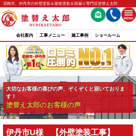
尼崎市、伊丹市の外壁塗装＆屋根塗装＆雨漏り専門店塗替え太郎
MENU
会社案内
工事メニュー
施工事例
ショールーム
大切なお客様の喜びの声、ぞくぞくと届いておりま
す！
塗替え太郎のお客様の声
伊丹市U様 【外壁塗装工事】