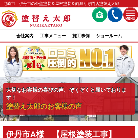
尼崎市、伊丹市の外壁塗装＆屋根塗装＆雨漏り専門店塗替え太郎
MENU
会社案内
工事メニュー
施工事例
ショールーム
大切なお客様の喜びの声、ぞくぞくと届いておりま
す！
塗替え太郎のお客様の声
伊丹市A様 【屋根塗装工事】