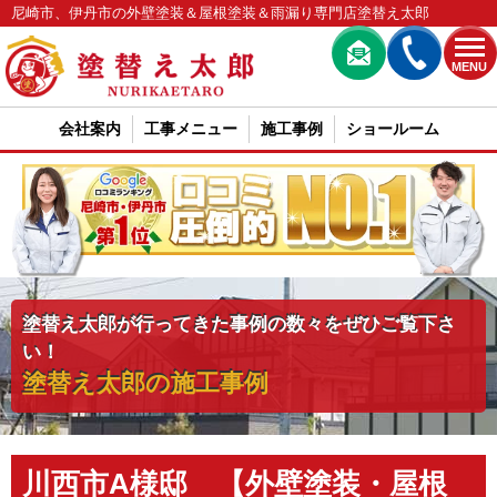
尼崎市、伊丹市の外壁塗装＆屋根塗装＆雨漏り専門店塗替え太郎
MENU
会社案内
工事メニュー
施工事例
ショールーム
塗替え太郎が行ってきた事例の数々をぜひご覧下さ
い！
塗替え太郎の施工事例
川西市A様邸 【外壁塗装・屋根