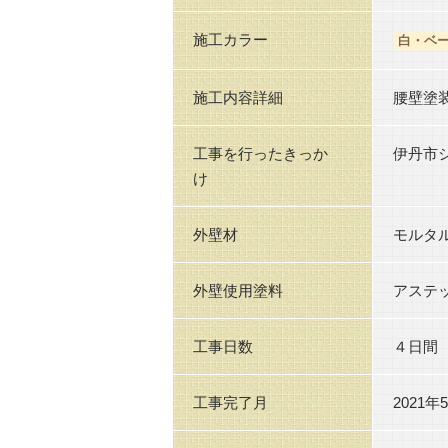
施工カラー
白・ベ
施工内容詳細
腰壁塗
工事を行ったきっか
伊丹市
け
外壁材
モルタ
外壁使用塗料
アステ
工事日数
４日間
工事完了月
2021年