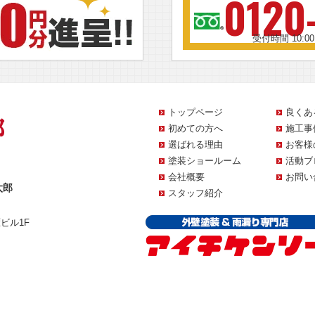
0120
受付時間 10:0
トップページ
良くあ
初めての方へ
施工事
選ばれる理由
お客様
塗装ショールーム
活動ブ
会社概要
お問い
太郎
スタッフ紹介
雁ビル1F