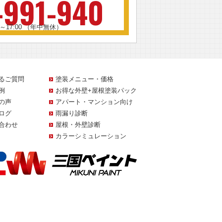
-991-940
0～17:00 （年中無休）
るご質問
塗装メニュー・価格
例
お得な外壁+屋根塗装パック
の声
アパート・マンション向け
ログ
雨漏り診断
合わせ
屋根・外壁診断
カラーシミュレーション