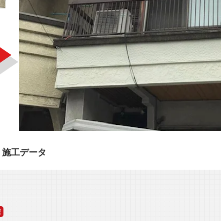
 施工データ
装