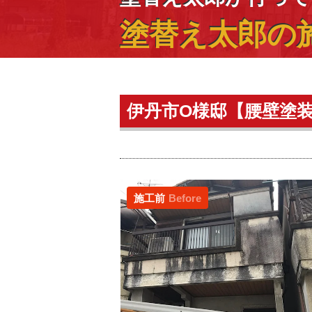
塗替え太郎の
伊丹市O様邸【腰壁塗
施工前
Before