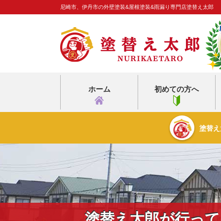
尼崎市、伊丹市の外壁塗装&屋根塗装&雨漏り専門店塗替え太郎
ホーム
初めての方へ
塗替え
塗替え太郎が行って