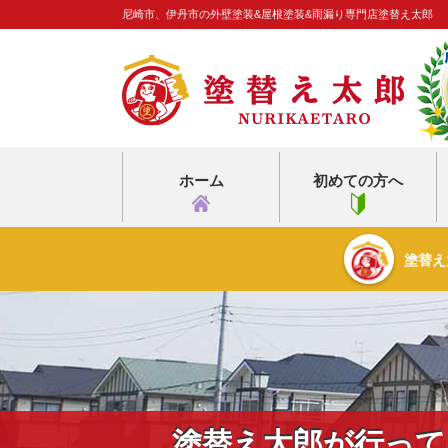
尼崎市、伊丹市の外壁塗装&屋根塗装&雨漏り専門店塗替え太郎
ホーム
初めての方へ
塗替え
塗替え太郎が行って