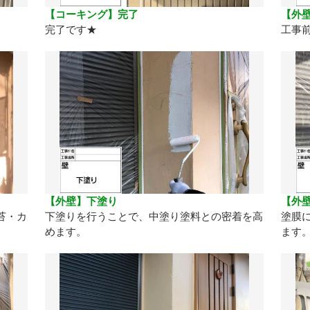
【コーキング】完了
【外
完了です★
工事
【外壁】下塗り
【外
苔・カ
下塗りを行うことで、中塗り塗料との密着を高
塗膜
めます。
ます