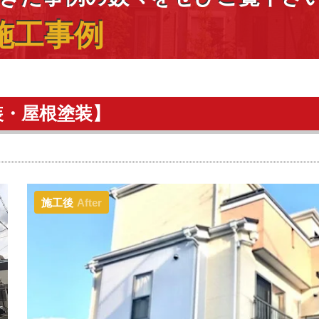
施工事例
装・屋根塗装】
施工後
After