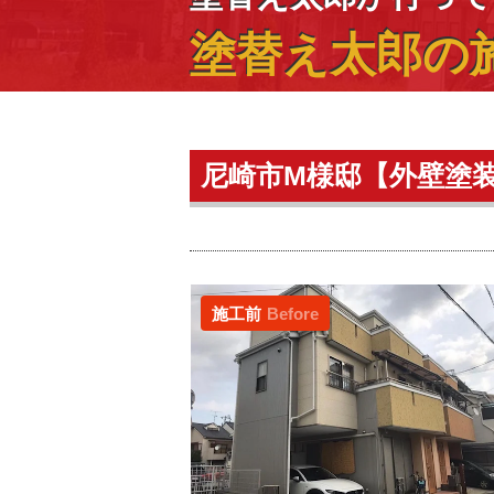
塗替え太郎の
尼崎市M様邸【外壁塗
施工前
Before