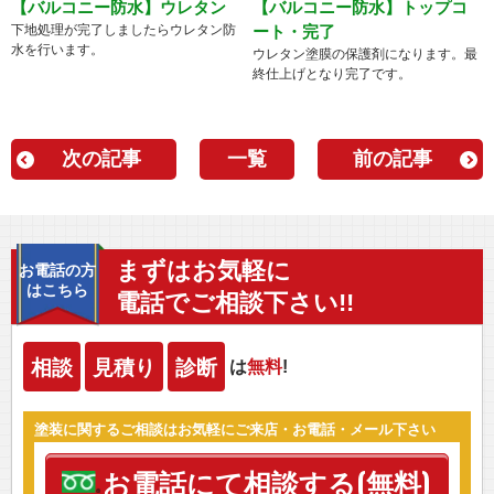
【バルコニー防水】ウレタン
【バルコニー防水】トップコ
下地処理が完了しましたらウレタン防
ート・完了
水を行います。
ウレタン塗膜の保護剤になります。最
終仕上げとなり完了です。
次の記事
一覧
前の記事
まずはお気軽に
お電話の方
はこちら
電話でご相談下さい!!
相談
見積り
診断
は
無料
!
塗装に関するご相談はお気軽にご来店・お電話・メール下さい
お電話にて相談する(無料)