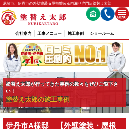
尼崎市、伊丹市の外壁塗装＆屋根塗装＆雨漏り専門店塗替え太郎
MENU
会社案内
工事メニュー
施工事例
ショールーム
塗替え太郎が行ってきた事例の数々をぜひご覧下さ
い！
塗替え太郎の施工事例
伊丹市A様邸 【外壁塗装・屋根