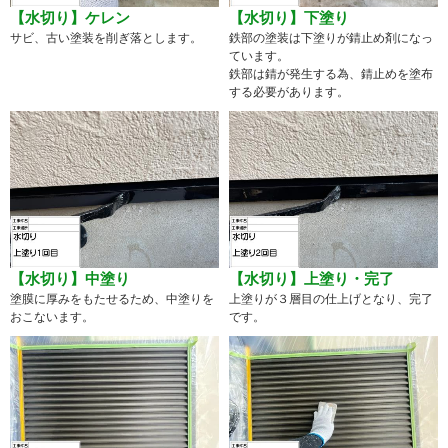
【水切り】ケレン
【水切り】下塗り
サビ、古い塗装を削ぎ落とします。
鉄部の塗装は下塗りが錆止め剤になっ
ています。
鉄部は錆が発生する為、錆止めを塗布
する必要があります。
【水切り】中塗り
【水切り】上塗り・完了
塗膜に厚みをもたせるため、中塗りを
上塗りが３層目の仕上げとなり、完了
おこないます。
です。