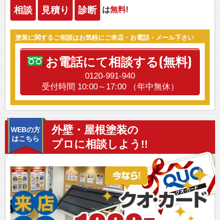
相談
見積り
診断
は
無料
!
塗装に関するご相談はお気軽にご来店・お電話・メール下さい
お電話にて相談する(無料)
0120-991-940
受付時間 10:00～17:00 （年中無休）
外壁・屋根塗装の
WEBの方
はこちら
プロに相談しよう!!