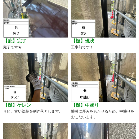
【庇】完了
【樋】現状
完了です★
工事前です！
【樋】ケレン
【樋】中塗り
サビ、古い塗装を削ぎ落とします。
塗膜に厚みをもたせるため、中塗りを
おこないます。