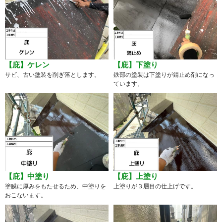
【庇】ケレン
【庇】下塗り
サビ、古い塗装を削ぎ落とします。
鉄部の塗装は下塗りが錆止め剤になっ
ています。
【庇】中塗り
【庇】上塗り
塗膜に厚みをもたせるため、中塗りを
上塗りが３層目の仕上げです。
おこないます。