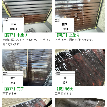
【雨戸】中塗り
【雨戸】上塗り
塗膜に厚みをもたせるため、中塗りを
上塗りが３層目の仕上げです。
おこないます。
【雨戸】完了
【庇】現状
完了です★
工事前です！