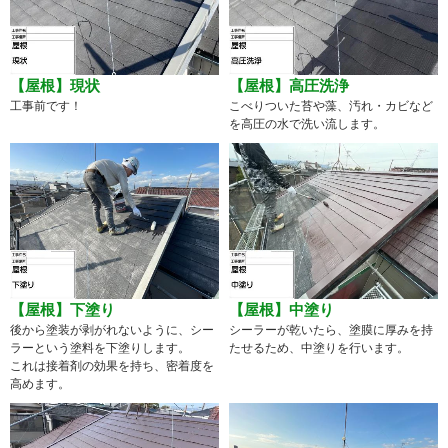
【屋根】現状
【屋根】高圧洗浄
工事前です！
こべりついた苔や藻、汚れ・カビなど
を高圧の水で洗い流します。
【屋根】下塗り
【屋根】中塗り
後から塗装が剥がれないように、シー
シーラーが乾いたら、塗膜に厚みを持
ラーという塗料を下塗りします。
たせるため、中塗りを行います。
これは接着剤の効果を持ち、密着度を
高めます。