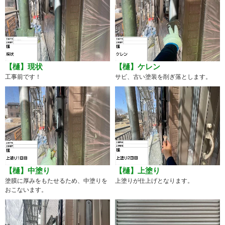
【樋】現状
【樋】ケレン
工事前です！
サビ、古い塗装を削ぎ落とします。
【樋】中塗り
【樋】上塗り
塗膜に厚みをもたせるため、中塗りを
上塗りが仕上げとなります。
おこないます。