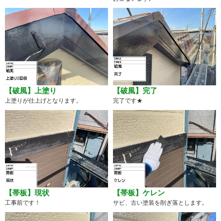
【破風】上塗り
【破風】完了
上塗りが仕上げとなります。
完了です★
【帯板】現状
【帯板】ケレン
工事前です！
サビ、古い塗装を削ぎ落とします。