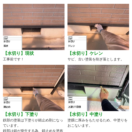
【水切り】現状
【水切り】ケレン
工事前です！
サビ、古い塗装を削ぎ落とします。
【水切り】下塗り
【水切り】中塗り
鉄部の塗装は下塗りが錆止め剤になっ
塗膜に厚みをもたせるため、中塗りを
ています。
おこないます。
鉄部は錆が発生する為、錆止めを塗布