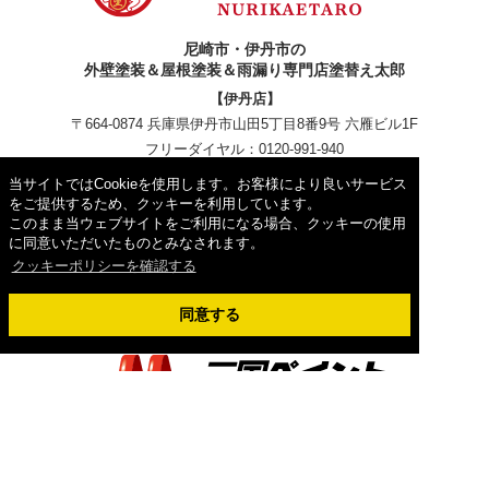
尼崎市・伊丹市の
外壁塗装＆屋根塗装＆雨漏り専門店塗替え太郎
【伊丹店】
〒664-0874 兵庫県伊丹市山田5丁目8番9号 六雁ビル1F
フリーダイヤル：
0120-991-940
TEL：
072-778-0130
FAX：072-778-0131
当サイトではCookieを使用します。お客様により良いサービス
【尼崎立花店】
をご提供するため、クッキーを利用しています。
このまま当ウェブサイトをご利用になる場合、クッキーの使用
〒660-0054 兵庫県尼崎市西立花町３丁目４−２
に同意いただいたものとみなされます。
フリーダイヤル：
0120-991-940
クッキーポリシーを確認する
同意する
Copyright © 2026外壁塗装＆屋根塗装＆雨漏り専門店塗替え太郎. All
Rights Reserved.