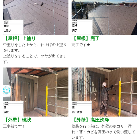
【屋根】上塗り
【屋根】完了
中塗りをした上から、仕上げの上塗り
完了です★
をします。
上塗りをすることで、ツヤが出てきま
す。
【外壁】現状
【外壁】高圧洗浄
工事前です！
塗装を行う前に、外壁のホコリ・汚
れ・苔・カビを高圧の水で洗い流して
います。