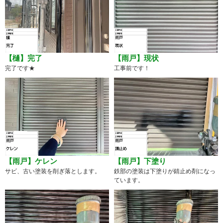
【樋】完了
【雨戸】現状
完了です★
工事前です！
【雨戸】ケレン
【雨戸】下塗り
サビ、古い塗装を削ぎ落とします。
鉄部の塗装は下塗りが錆止め剤になっ
ています。