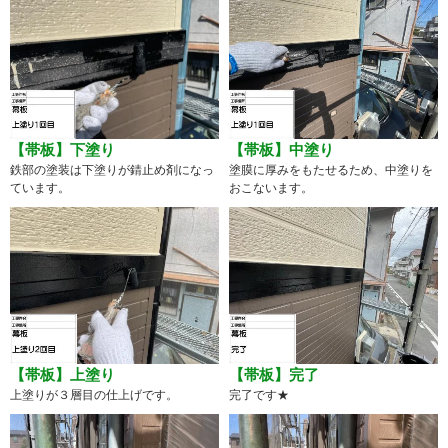
【帯板】下塗り
【帯板】中塗り
鉄部の塗装は下塗りが錆止め剤になっ
塗膜に厚みをもたせるため、中塗りを
ています。
おこないます。
【帯板】上塗り
【帯板】完了
上塗りが３層目の仕上げです。
完了です★