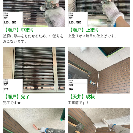
【雨戸】中塗り
【雨戸】上塗り
塗膜に厚みをもたせるため、中塗りを
上塗りが３層目の仕上げです。
おこないます。
【雨戸】完了
【天井】現状
完了です★
工事前です！