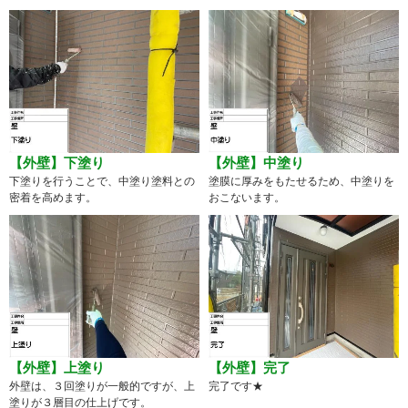
【外壁】下塗り
【外壁】中塗り
下塗りを行うことで、中塗り塗料との
塗膜に厚みをもたせるため、中塗りを
密着を高めます。
おこないます。
【外壁】上塗り
【外壁】完了
外壁は、３回塗りが一般的ですが、上
完了です★
塗りが３層目の仕上げです。