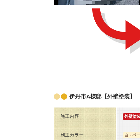
伊丹市A様邸【外壁塗装】
施工内容
外壁塗
施工カラー
白・ベ