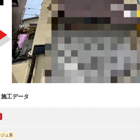
 施工データ
装
ージュ系