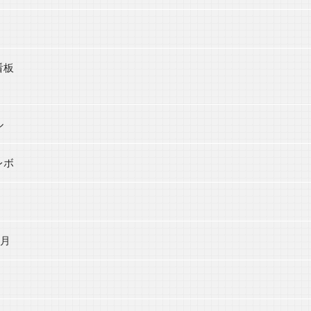
看板
ル
レボ
7月