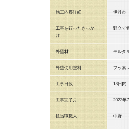
施工内容詳細
伊丹市
工事を行ったきっか
野立て
け
外壁材
モルタ
外壁使用塗料
フッ素
工事日数
13日間
工事完了月
2023年
担当職職人
中野