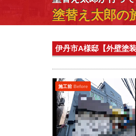
塗替え太郎の
伊丹市A様邸【外壁塗
施工前
Before