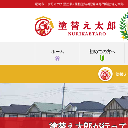
尼崎市、伊丹市の外壁塗装&屋根塗装&雨漏り専門店塗替え太郎
ホーム
初めての方へ
塗替え
塗替え太郎が行って