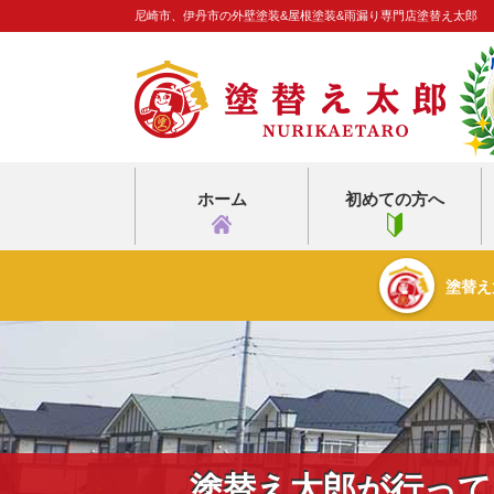
尼崎市、伊丹市の外壁塗装&屋根塗装&雨漏り専門店塗替え太郎
ホーム
初めての方へ
塗替え
塗替え太郎が行って