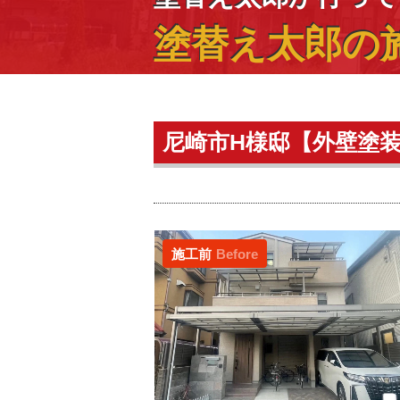
塗替え太郎の
尼崎市H様邸【外壁塗
施工前
Before