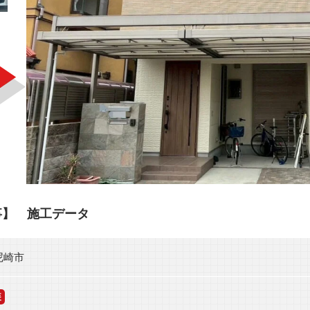
事】 施工データ
尼崎市
装