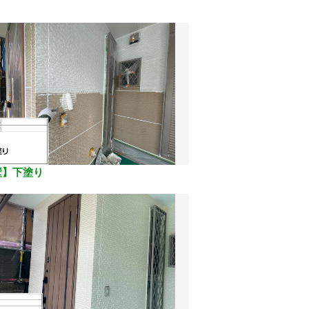
壁】下塗り