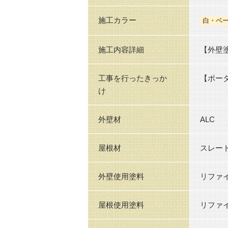
施工カラー
白・ベ
施工内容詳細
【外壁
工事を行ったきっか
【ポー
け
外壁材
ALC
屋根材
スレー
外壁使用塗料
リファ
屋根使用塗料
リファ