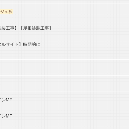
ージュ系
塗装工事】【屋根塗装工事】
タルサイト】時期的に
ト
インMF
インMF