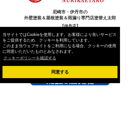
尼崎市・伊丹市の
外壁塗装＆屋根塗装＆雨漏り専門店塗替え太郎
【伊丹店】
〒664-0874 兵庫県伊丹市山田5丁目8番9号 六雁ビル1F
当サイトではCookieを使用します。お客様により良いサービス
をご提供するため、クッキーを利用しています。
フリーダイヤル：
0120-991-940
このまま当ウェブサイトをご利用になる場合、クッキーの使用
TEL：
072-778-0130
FAX：072-778-0131
に同意いただいたものとみなされます。
【尼崎立花店】
クッキーポリシーを確認する
〒660-0054 兵庫県尼崎市西立花町３丁目４−２
フリーダイヤル：
0120-991-940
同意する
Copyright © 2026外壁塗装＆屋根塗装＆雨漏り専門店塗替え太郎. All
Rights Reserved.