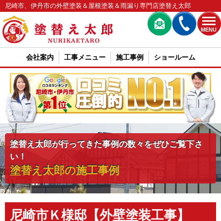
尼崎市、伊丹市の外壁塗装＆屋根塗装＆雨漏り専門店塗替え太郎
MENU
会社案内
工事メニュー
施工事例
ショールーム
塗替え太郎が行ってきた事例の数々をぜひご覧下さ
い！
塗替え太郎の施工事例
尼崎市Ｋ様邸【外壁塗装工事】