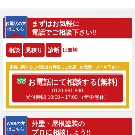
まずはお気軽に
お電話の方
はこちら
電話でご相談下さい!!
相談
見積り
診断
は
無料
!
塗装に関するご相談はお気軽にご来店・お電話・メール下さい
お電話にて相談する(無料)
0120-991-940
受付時間 10:00～17:00 （年中無休）
外壁・屋根塗装の
WEBの方
はこちら
プロに相談しよう!!