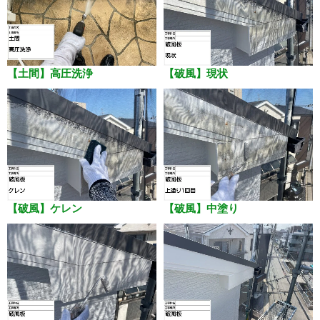
【土間】高圧洗浄
【破風】現状
【破風】ケレン
【破風】中塗り