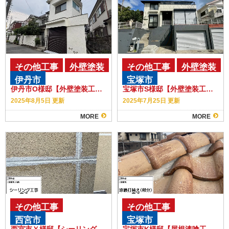
その他工事
外壁塗装
その他工事
外壁塗装
伊丹市
宝塚市
雨漏り補修
伊丹市O様邸【外壁塗装工事】【雨漏り工事】
宝塚市S様邸【外壁塗装工事】【シーリング工事】【外壁補修工事】
2025年8月5日 更新
2025年7月25日 更新
MORE
MORE
その他工事
その他工事
西宮市
宝塚市
西宮市Ｙ様邸【シーリング工事】【クラック補修】
宝塚市K様邸【屋根漆喰工事】