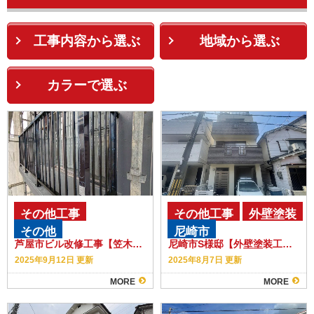
工事内容から選ぶ
地域から選ぶ
カラーで選ぶ
その他工事
その他工事
外壁塗装
その他
尼崎市
芦屋市ビル改修工事【笠木新設・配管取替・手すり取替・ガラスブロック工事】
尼崎市S様邸【外壁塗装工事】【シーリング工事】
2025年9月12日 更新
2025年8月7日 更新
MORE
MORE