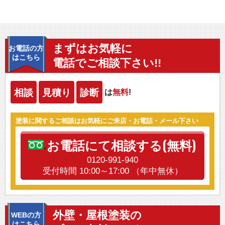
まずはお気軽に
お電話の方
はこちら
電話でご相談下さい!!
相談
見積り
診断
は
無料
!
塗装に関するご相談はお気軽にご来店・お電話・メール下さい
お電話にて相談する(無料)
0120-991-940
受付時間 10:00～17:00 （年中無休）
外壁・屋根塗装の
WEBの方
はこちら