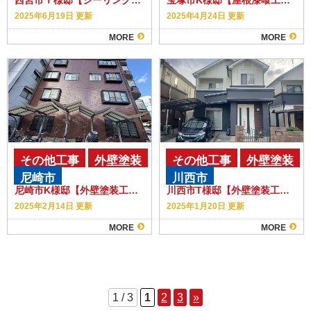
2025年6月19日 更新
2025年4月24日 更新
MORE
MORE
その他工事
外壁塗装
その他工事
外壁塗装
尼崎市
川西市
雨漏り補修
尼崎市K様邸【外壁塗装工事】【シーリング補修】【タイル張替え】
川西市T様邸【外壁塗装工事】【クラック補修】
2025年2月14日 更新
2025年1月20日 更新
MORE
MORE
1 / 3
1
2
3
»