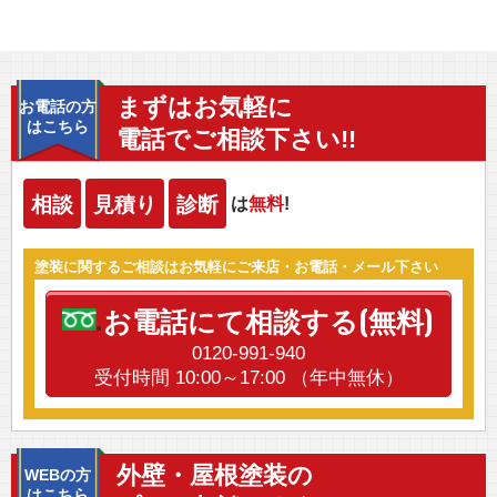
まずはお気軽に
お電話の方
はこちら
電話でご相談下さい!!
相談
見積り
診断
は
無料
!
塗装に関するご相談はお気軽にご来店・お電話・メール下さい
お電話にて相談する(無料)
0120-991-940
受付時間 10:00～17:00 （年中無休）
外壁・屋根塗装の
WEBの方
はこちら