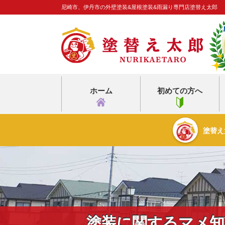
尼崎市、伊丹市の外壁塗装&屋根塗装&雨漏り専門店塗替え太郎
ホーム
初めての方へ
塗替え
塗装に関するマメ知