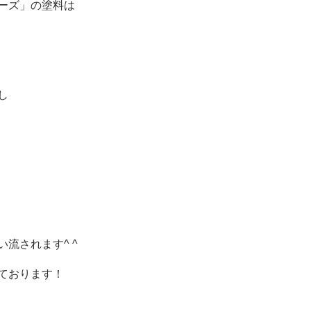
ーズ」の塗料は
し
流されます^ ^
ております！