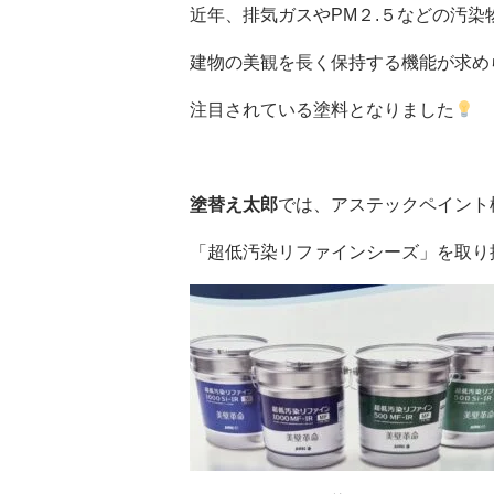
近年、排気ガスやPM２.５などの汚染
建物の美観を長く保持する機能が求め
注目されている塗料となりました
塗替え太郎
では、アステックペイント
「超低汚染リファインシーズ」を取り扱