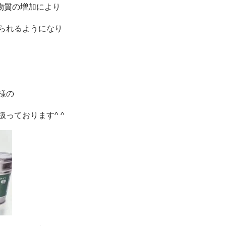
物質の増加により
られるようになり
様の
っております^ ^