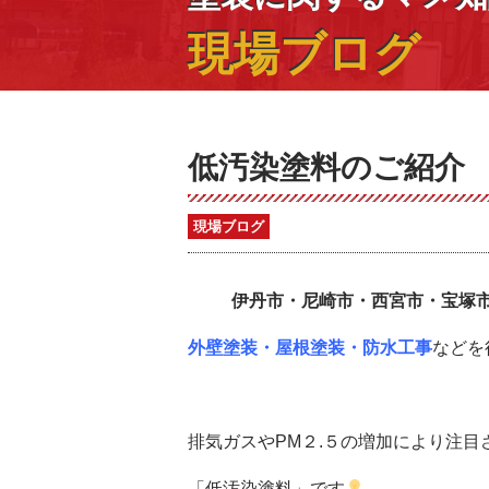
現場ブログ
低汚染塗料のご紹介
現場ブログ
伊丹市・尼崎市・西宮市・宝塚
外壁塗装・屋根塗装・防水工事
などを
排気ガスやPM２.５の増加により注目
「低汚染塗料」です