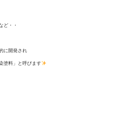
など・・
的に開発され
染塗料」と呼びます