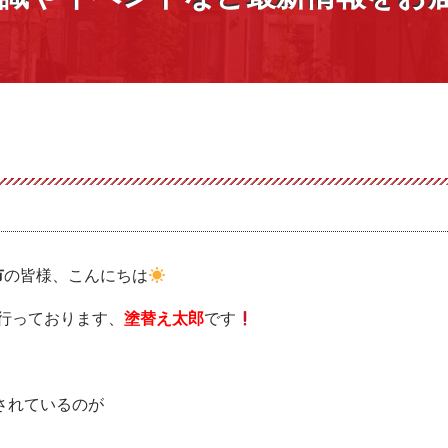
市
の皆様、こんにちは
行っております、
塗替え太郎
です
されているのが