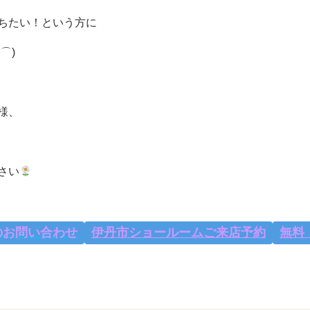
ちたい！という方に
⌒)
様、
さい
の
お問い合わせ
伊丹市ショールームご来店予約
無料