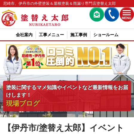
尼崎市、伊丹市の外壁塗装＆屋根塗装＆雨漏り専門店塗替え太郎
MENU
会社案内
工事メニュー
施工事例
ショールーム
塗装に関するマメ知識やイベントなど最新情報をお届
けします！
現場ブログ
【伊丹市/塗替え太郎】イベント