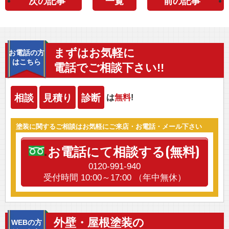
次の記事
一覧
前の記事
まずはお気軽に
お電話の方
はこちら
電話でご相談下さい!!
相談
見積り
診断
は
無料
!
塗装に関するご相談はお気軽にご来店・お電話・メール下さい
お電話にて相談する(無料)
0120-991-940
受付時間 10:00～17:00 （年中無休）
外壁・屋根塗装の
WEBの方