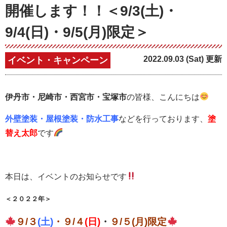
開催します！！＜9/3(土)・
9/4(日)・9/5(月)限定＞
2022.09.03 (Sat) 更新
イベント・キャンペーン
伊丹市・尼崎市・西宮市・宝塚市
の皆様、こんにちは
外壁塗装・屋根塗装・防水工事
などを行っております、
塗
替え太郎
です
本日は、イベントのお知らせです
＜２０２２年＞
９/３
(土)
・９/４
(日)
・
９/５(月)
限定