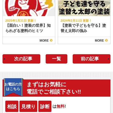
2025年1月31日 更新！
2024年2月11日 更新！
【面白い！塗装の世界】知
【塗装で子どもを守る】塗
られざる塗料のヒミツ
替え太郎の強み
MORE
MORE
次の記事
一覧
前の記事
まずはお気軽に
お電話の方
はこちら
電話でご相談下さい!!
相談
見積り
診断
は
無料
!