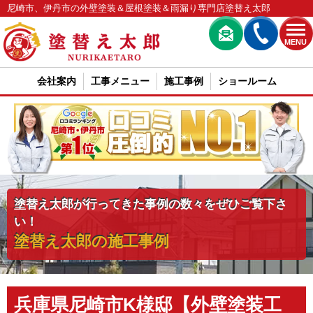
尼崎市、伊丹市の外壁塗装＆屋根塗装＆雨漏り専門店塗替え太郎
MENU
会社案内
工事メニュー
施工事例
ショールーム
塗替え太郎が行ってきた事例の数々をぜひご覧下さ
い！
塗替え太郎の施工事例
兵庫県尼崎市K様邸【外壁塗装工