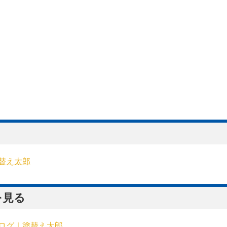
る
替え太郎
を見る
ログ｜塗替え太郎