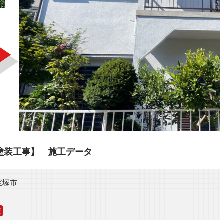
塗装工事】 施工データ
宝塚市
装