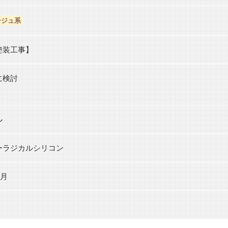
ージュ系
塗装工事】
に検討
ル
ーラジカルシリコン
8月