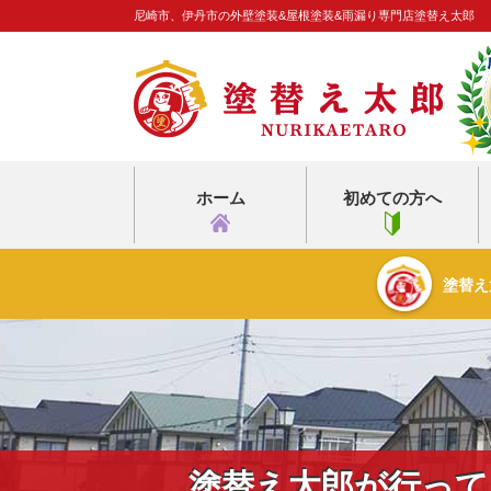
尼崎市、伊丹市の外壁塗装&屋根塗装&雨漏り専門店塗替え太郎
ホーム
初めての方へ
塗替え
塗替え太郎が行って