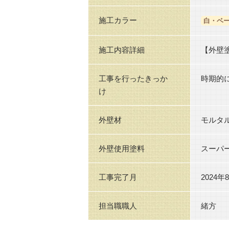
施工カラー
白・ベ
施工内容詳細
【外壁
工事を行ったきっか
時期的
け
外壁材
モルタ
外壁使用塗料
スーパ
工事完了月
2024年
担当職職人
緒方