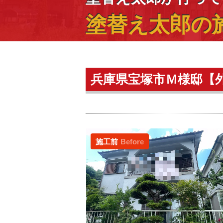
塗替え太郎の
兵庫県宝塚市Ｍ様邸【
施工前
Before