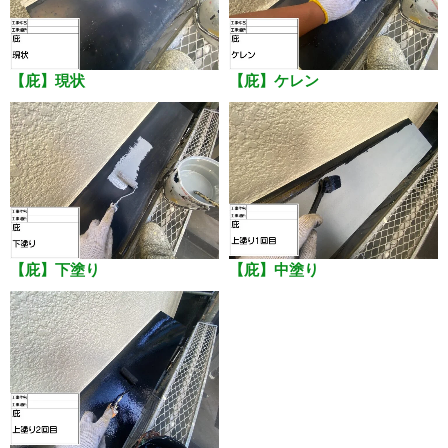
【庇】現状
【庇】ケレン
【庇】下塗り
【庇】中塗り