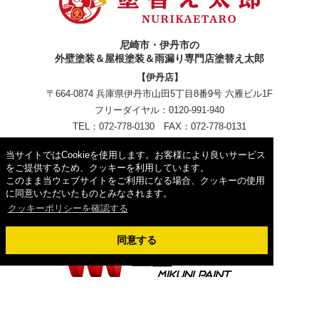
尼崎市・伊丹市の
外壁塗装＆屋根塗装＆雨漏り専門店塗替え太郎
【伊丹店】
〒664-0874 兵庫県伊丹市山田5丁目8番9号 六雁ビル1F
フリーダイヤル：
0120-991-940
TEL：
072-778-0130
FAX：072-778-0131
【尼崎立花店】
当サイトではCookieを使用します。お客様により良いサービス
〒660-0054 兵庫県尼崎市西立花町３丁目４−２
をご提供するため、クッキーを利用しています。
フリーダイヤル：
0120-991-940
このまま当ウェブサイトをご利用になる場合、クッキーの使用
に同意いただいたものとみなされます。
クッキーポリシーを確認する
同意する
Copyright © 2026外壁塗装＆屋根塗装＆雨漏り専門店塗替え太郎. All