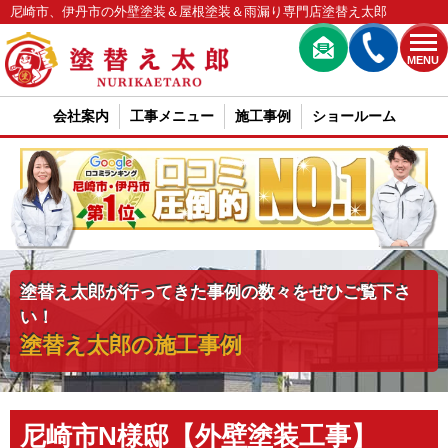
尼崎市、伊丹市の外壁塗装＆屋根塗装＆雨漏り専門店塗替え太郎
MENU
会社案内
工事メニュー
施工事例
ショールーム
塗替え太郎が行ってきた事例の数々をぜひご覧下さ
い！
塗替え太郎の施工事例
尼崎市N様邸【外壁塗装工事】