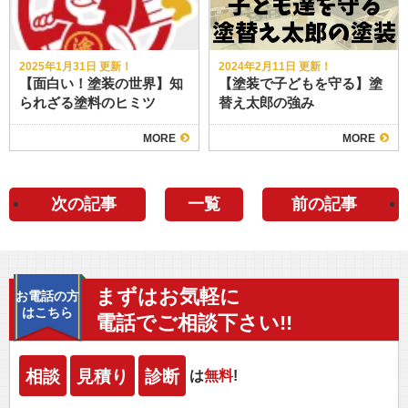
2025年1月31日 更新！
2024年2月11日 更新！
【面白い！塗装の世界】知
【塗装で子どもを守る】塗
られざる塗料のヒミツ
替え太郎の強み
MORE
MORE
次の記事
一覧
前の記事
まずはお気軽に
お電話の方
はこちら
電話でご相談下さい!!
相談
見積り
診断
は
無料
!