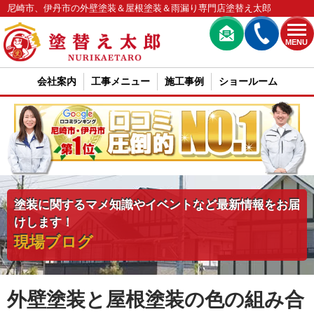
尼崎市、伊丹市の外壁塗装＆屋根塗装＆雨漏り専門店塗替え太郎
MENU
会社案内
工事メニュー
施工事例
ショールーム
塗装に関するマメ知識やイベントなど最新情報をお届
けします！
現場ブログ
外壁塗装と屋根塗装の色の組み合