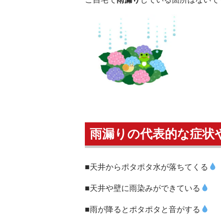
雨漏りの代表的な症状
■天井からポタポタ水が落ちてくる
■天井や壁に雨染みができている
■雨が降るとポタポタと音がする