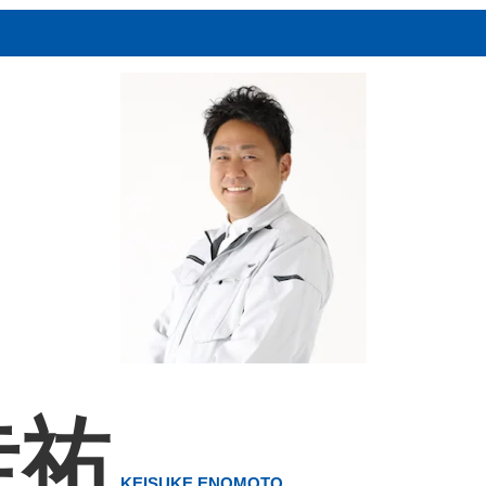
圭祐
KEISUKE ENOMOTO