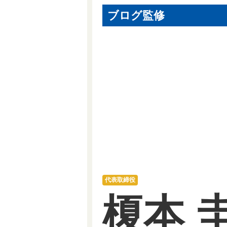
ブログ監修
代表取締役
榎本 