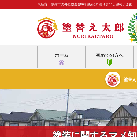
尼崎市、伊丹市の外壁塗装&屋根塗装&雨漏り専門店塗替え太郎
ホーム
初めての方へ
塗替え
塗装に関するマメ知