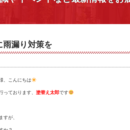
に雨漏り対策を
様、こんにちは
行っております、
塗替え太郎
です
ますが、
すか？