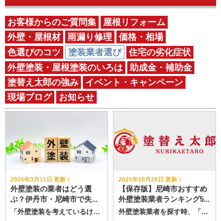
お客様からのご質問集
屋根リフォーム
外壁・屋根材
雨漏り修理
価格・相場
色選びのコツ
塗装業者選び
住宅の劣化症状
外壁塗装・屋根塗装のいろは
助成金・補助金
塗替え太郎の強み
イベント・キャンペーン
現場ブログ
お知らせ
2026年3月11日 更新！
2025年10月26日 更新！
外壁塗装の業者はどう選
【保存版】尼崎市おすすめ
ぶ？伊丹市・尼崎市で失...
外壁塗装業者ランキング5...
「外壁塗装を考えているけど、どの業者に頼めばいいのかわからない…」 外壁塗装は人生の中で何度も行う工事ではありません。 そのため、 価格が適正なのかわからない 悪い業者に当たったらどうしよう 見積もりがバラバラで比較できない といった不安を感じる方がとても多いです。 実際、リフォーム関連のトラブル相談は毎年多く寄せられており、 業者選びは外壁塗装の成功を左右する重要なポイントです。 この記事では、兵庫県伊丹市・尼崎市周辺で外壁塗装を検討している方に向けて、失敗しない業者選びのポイントをわかりやすく解説します。 外壁塗装業者にはどんな種類がある？ まず知っておきたいのが、外壁塗装を依頼できる業者にはいくつか種類があるということです。 ハウスメーカー 新築を建てた会社がそのまま塗装も請け負うケースです。 特徴 安心感がある 価格は高くなりやすい 実際の施工は下請け塗装会社が多い リフォーム会社 屋根や内装なども含めて住宅全体の工事を扱う会社です。 特徴 窓口が一本化できる 塗装専門ではない場合もある 塗装専門店 外壁塗装・屋根塗装を専門にしている会社です。 特徴 塗装の知識・経験が豊富 自社職人施工の場合も多い 比較的価格が適正 業者選びで一番大切なのは「相見積もり」 外壁塗装では、2〜3社から見積もりを取ることが基本です。 複数の会社の見積もりを比較することで 工事内容 使用する塗料 価格の相場 が見えてきます。 ただし注意点として、価格だけで決めないことが大切です。 安い見積もりでも塗料のグレードが低かったり、工程が省略されている可能性もあります。 良い外壁塗装業者を見極める5つのポイント ここからは、実際に業者を選ぶときにチェックしたいポイントをご紹介します。 ① 現地調査をしっかりしてくれる 信頼できる業者は、建物の状態をしっかり確認します。 外壁のひび割れ 塗膜の劣化 コーキングの状態 屋根の劣化 などを細かくチェックします。 逆に、10〜15分程度で終わるような簡単な調査は注意が必要と言われています。 ② 見積書の内容が細かい 見積書でチェックしたいポイントは 塗料のメーカー 商品名 塗装面積 塗装回数（基本は3回塗り） などが具体的に書かれているかです。 「外壁塗装一式」など、内容が曖昧な見積書は注意が必要です。 ③ 地域密着の会社かどうか 伊丹市・尼崎市のような住宅密集エリアでは、 近隣配慮 足場設置 騒音対策 などが重要になります。 地域密着の会社は 近隣対応 トラブル時の対応 アフターフォロー が早いというメリットがあります。 ④ 保証やアフターフォローがある 外壁塗装は、工事後すぐではなく数年後に不具合が出ることもあります。 そのため 工事保証 塗料メーカー保証 定期点検 などがある会社を選ぶことが大切です。 ⑤ 契約を急がせない 注意したい業者の特徴として 「今日契約なら大幅値引き」 「今すぐ工事しないと危険」 など契約を急がせる営業があります。 外壁塗装は高額工事です。 ゆっくり検討させてくれる会社の方が信頼できる場合が多いです。 伊丹市・尼崎市で外壁塗装をする際のポイント この地域は 築20〜30年の住宅が多い 密集住宅が多い 台風や雨の影響を受けやすい という特徴があります。 そのため外壁塗装では 防水性の高い塗料 コーキングの打ち替え 屋根と外壁の同時メンテナンス を検討する方が多い地域でもあります。 また近隣住宅との距離が近いため、近隣挨拶や施工マナーがしっかりした業者を選ぶことも重要です。 まとめ｜外壁塗装は「業者選び」でほぼ決まる 外壁塗装で後悔しないためには、業者選びが最も重要です。 ポイントをまとめると 2〜3社の相見積もりを取る 現地調査をしっかり行う会社を選ぶ 見積書の内容を細かく確認する 保証やアフターサービスを確認する 地域密着の会社を選ぶ 外壁塗装は決して安い工事ではありません。 だからこそ、価格だけではなく「信頼できる業者かどうか」を基準に選ぶことが大切です。 伊丹市・尼崎市で外壁塗装をご検討の方は、ぜひ参考にしてみてください。
外壁塗装業者を探す時、「どの会社が信頼できる？」「保証はちゃんとしてる？」と不安になる方は多いです。 この記事では、尼崎市エリアで人気の外壁塗装業者を、 口コミ評価・保証制度・アフターフォローの3軸で徹底比較し おすすめランキングとしてご紹介します。 外壁塗装の失敗を防ぐために、ぜひ最後までご覧ください。 外壁塗装業者選びの3つのポイント ① 口コミ評価のチェック 実際の施工満足度を知る最重要ポイント スタッフ対応や施工後の不具合対応まで確認 高評価だけでなく低評価もチェックして改善姿勢を確認 ② アフターフォロー体制 定期点検がある業者は長期的に安心 小さな相談に迅速対応できるかが信頼性に直結 近隣挨拶やごみ処理など配慮ができる会社はトラブルが少ない ③ 保証制度の内容と明確さ 「最長10年・15年」といった長期保証が理想 対象範囲（塗膜の剥離のみ等）を要確認 塗料メーカー保証とは別の自社保証があると安心 【尼崎市】外壁塗装おすすめ業者ランキング ※以下の情報は2025年10月時点のGoogleクチコミ等を参考評価 ※見積もりは全社無料 第1位：塗替え太郎（株式会社イーテック） Google評価：★4.8（171件） 保証期間：最長10年 塗替え太郎は、尼崎市・伊丹市で最も「安心して選びやすい会社」と評価できます。 他社と比較しても 実績を裏付ける口コミ件数が圧倒的 保証期間が明確で長期的な安心が持てる 定期点検など施工後のフォローが徹底 特に外壁塗装の失敗原因となりやすい 「保証内容の不安」 「施工管理の行き届かなさ」をしっかりカバー。 施工の質と保証、その両方を妥協したくない方に最適な選択肢です。 第2位：ペイントはなまる Google評価：★4.8（24件） 保証期間：最長10年（屋根は5年） おすすめポイント コストパフォーマンスが高い クチコミでも誠実な対応が評価 注意点 屋根の保証期間が外壁より短い点は事前確認を 第3位：プロタイムズ塚口店（株式会社DOOR） Google評価：★4.9（22件） 保証期間：5～10年 おすすめポイント 大手フランチャイズの信頼性 保証制度が塗料仕様に応じて選べる 注意点 保証の適応条件は事前に細かく確認を 第4位：阪神ペイント Google評価：★4.9（37件） 保証期間：公式記載なし おすすめポイント 高い施工品質がクチコミで証明 注意点 保証制度の内容は要確認 第5位：吉田塗装 Google評価：なし 保証期間：3～12年 おすすめポイント 個人店ならではの丁寧な施工 保証期間は状況により最長12年 注意点 口コミが非掲載で情報量が少なめ まとめ｜業者別 比較表 業者名 口コミ評価 保証内容 安心感 塗替え太郎 ◎ ◎ ◎ ペイントはなまる ○ ○ ○ プロタイムズ塚口店 ○ △ ○ 阪神ペイント ○ × △ 吉田塗装 × ○ △ まとめ｜結局どこに頼むべき？ 結論として、口コミ件数・評価・保証制度の明確さ すべてを高水準で満たしている