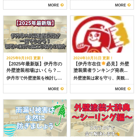
MORE
MORE
2025年9月19日 更新！
2024年10月31日 更新！
【2025年最新版】伊丹市の
【伊丹市在住
必見】外壁
外壁塗装相場はいくら？...
塗装業者ランキング発表...
伊丹市で外壁塗装を検討している方へ 伊丹市は戸建て住宅が多く、築15年以上の家では外壁や屋根の劣化が進んでいます。 「そろそろ塗装を考えたいけど、いくらぐらいかかるの？」というお悩みをお持ちの方に向けて、 相場や注意点を分かりやすく解説します。 伊丹市の外壁塗装相場【30坪前後の戸建て】 シリコン塗料：70万～110万円 ラジカル制御型塗料：80万～120万円 フッ素塗料：100万～140万円 無機塗料：110万～160万円
外壁塗装は家を守り、美観を保つために不可欠な作業です。 兵庫県伊丹市在住の方で、評判の良い外壁塗装業者を探している方、朗報です
MORE
MORE