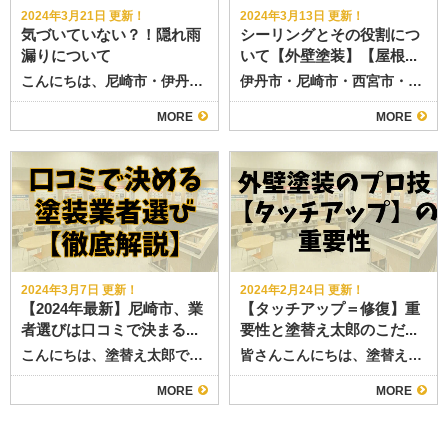
2024年3月21日 更新！
2024年3月13日 更新！
気づいていない？！隠れ雨
シーリングとその役割につ
漏りについて
いて【外壁塗装】【屋根...
こんにちは、尼崎市・伊丹市の外壁塗装・屋根塗装専門 ＼塗替え太郎です／ 尼崎市近郊のみなさま、昨日の激しい風と雨すごかったですね
伊丹市・尼崎市・西宮市・宝塚市の皆様こんにちは
MORE
MORE
2024年3月7日 更新！
2024年2月24日 更新！
【2024年最新】尼崎市、業
【タッチアップ＝修復】重
者選びは口コミで決まる...
要性と塗替え太郎のこだ...
こんにちは、塗替え太郎です こちらの記事をご覧になってくださっているということは、今業者選びをされていると思います。 外壁塗装業者を探す際、何を基準に選んでいますか？
皆さんこんにちは、塗替え太郎です。 今回は外壁塗装において重要な一手法、「タッチアップ」についてご紹介いたします。 なぜタッチアップが必要なのか、そして塗替え太郎がどのようにこの作業に取り組んでいるのか、詳しくお伝えしたいと思います
MORE
MORE